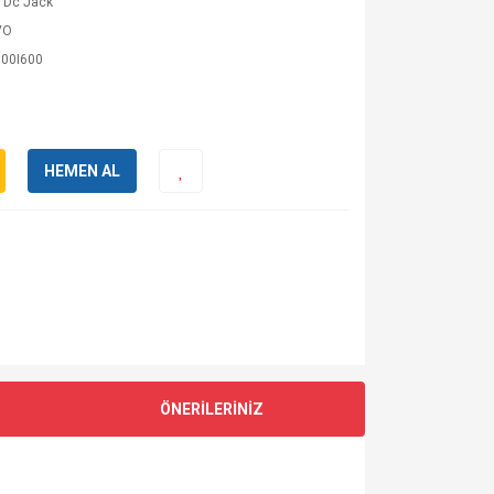
 Dc Jack
VO
00I600
HEMEN AL
ÖNERİLERİNİZ