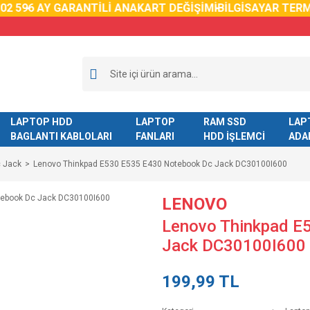
2 59
6 AY GARANTİLİ ANAKART DEĞİŞİMİ
BİLGİSAYAR TERMA
LAPTOP HDD
LAPTOP
RAM SSD
LAP
BAGLANTI KABLOLARI
FANLARI
HDD İŞLEMCİ
ADA
c Jack
Lenovo Thinkpad E530 E535 E430 Notebook Dc Jack DC30100I600
LENOVO
Lenovo Thinkpad E
Jack DC30100I600
199,99 TL