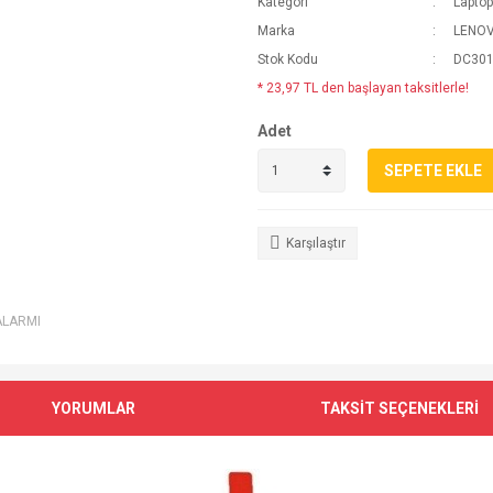
Kategori
Laptop
Marka
LENO
Stok Kodu
DC301
* 23,97 TL den başlayan taksitlerle!
Adet
SEPETE EKLE
Karşılaştır
ALARMI
YORUMLAR
TAKSİT SEÇENEKLERİ