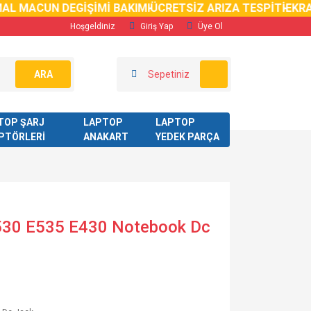
L MACUN DEGİŞİMİ BAKIMI
ÜCRETSİZ ARIZA TESPİTİ
EKRAN
Hoşgeldiniz
Giriş Yap
Üye Ol
ARA
Sepetiniz
TOP ŞARJ
LAPTOP
LAPTOP
PTÖRLERİ
ANAKART
YEDEK PARÇA
530 E535 E430 Notebook Dc