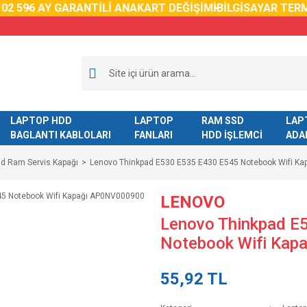
2 59
6 AY GARANTİLİ ANAKART DEĞİŞİMİ
BİLGİSAYAR TERM
LAPTOP HDD
LAPTOP
RAM SSD
LAP
BAGLANTI KABLOLARI
FANLARI
HDD İŞLEMCİ
ADA
dd Ram Servis Kapağı
Lenovo Thinkpad E530 E535 E430 E545 Notebook Wifi K
LENOVO
Lenovo Thinkpad E
Notebook Wifi Ka
55,92 TL