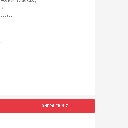
 Hdd Ram Servis Kapağı
VO
V000900
ÖNERİLERİNİZ