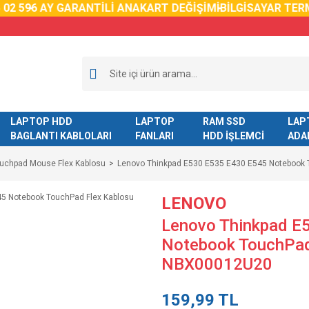
2 59
6 AY GARANTİLİ ANAKART DEĞİŞİMİ
BİLGİSAYAR TERM
LAPTOP HDD
LAPTOP
RAM SSD
LAP
BAGLANTI KABLOLARI
FANLARI
HDD İŞLEMCİ
ADA
ouchpad Mouse Flex Kablosu
Lenovo Thinkpad E530 E535 E430 E545 Notebook
LENOVO
Lenovo Thinkpad E
Notebook TouchPad
NBX00012U20
159,99 TL