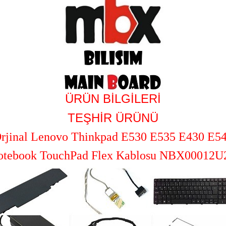
ÜRÜN BİLGİLERİ
TEŞHİR ÜRÜNÜ
rjinal Lenovo Thinkpad E530 E535 E430 E5
otebook TouchPad Flex Kablosu NBX00012U