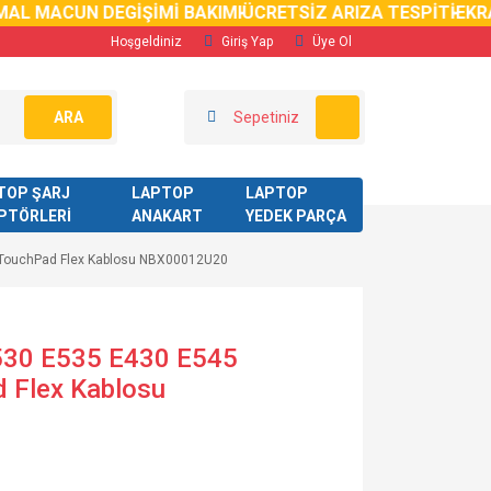
AL MACUN DEGİŞİMİ BAKIMI
ÜCRETSİZ ARIZA TESPİTİ
EKRA
Hoşgeldiniz
Giriş Yap
Üye Ol
ARA
Sepetiniz
TOP ŞARJ
LAPTOP
LAPTOP
PTÖRLERİ
ANAKART
YEDEK PARÇA
 TouchPad Flex Kablosu NBX00012U20
530 E535 E430 E545
 Flex Kablosu