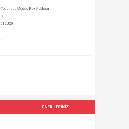
p Touchpad Mouse Flex Kablosu
VO
0012U20
ÖNERİLERİNİZ