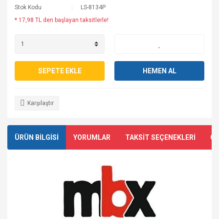
Stok Kodu
LS-8134P
* 17,98 TL den başlayan taksitlerle!
SEPETE EKLE
HEMEN AL
Karşılaştır
ÜRÜN BİLGİSİ
YORUMLAR
TAKSİT SEÇENEKLERİ
ÖN