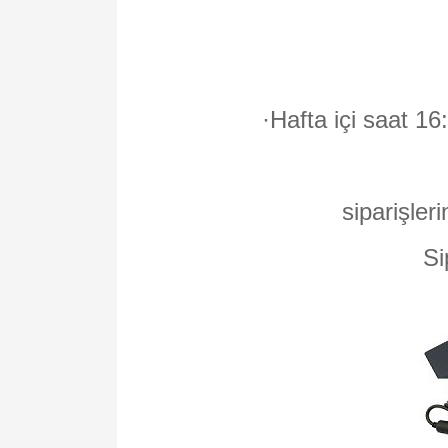
·
Hafta içi saat 16
siparişleri
Si