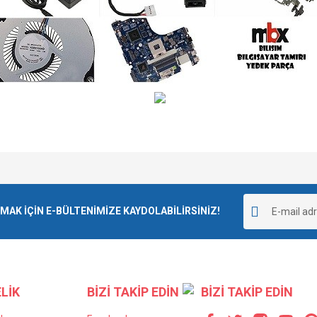
e diğer konularda yetersiz gördüğünüz noktaları öneri formunu kullanarak tarafımı
Bu ürüne ilk yorumu siz yapın!
r.
K İÇİN E-BÜLTENİMİZE KAYDOLABİLİRSİNİZ!
Yorum Yaz
LİK
BİZİ TAKİP EDİN
BİZİ TAKİP EDİN