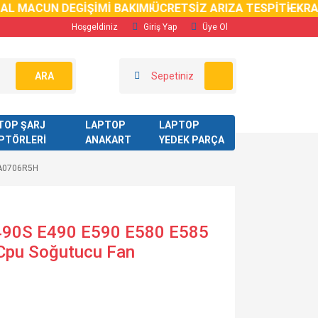
L MACUN DEGİŞİMİ BAKIMI
ÜCRETSİZ ARIZA TESPİTİ
EKRAN
Hoşgeldiniz
Giriş Yap
Üye Ol
ARA
Sepetiniz
TOP ŞARJ
LAPTOP
LAPTOP
PTÖRLERİ
ANAKART
YEDEK PARÇA
PA0706R5H
490S E490 E590 E580 E585
Cpu Soğutucu Fan