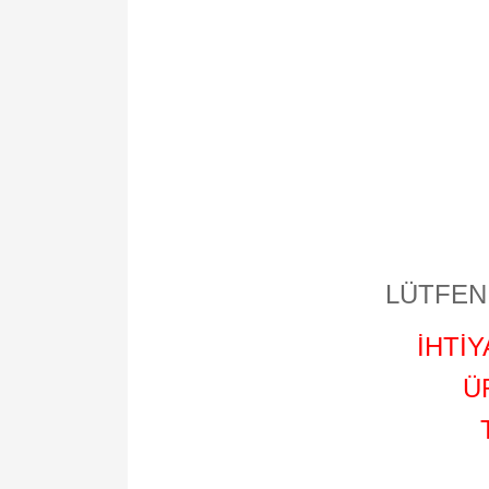
LÜTFEN 
İHTİ
Ü