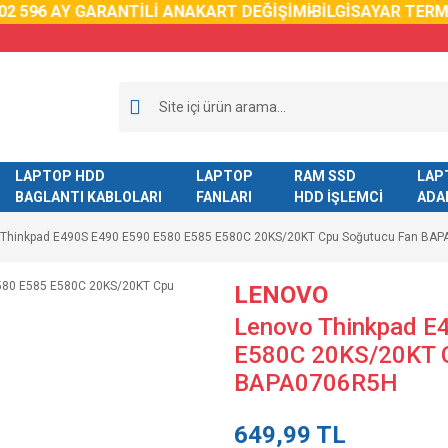
 59
6 AY GARANTİLİ ANAKART DEĞİŞİMİ
BİLGİSAYAR TERMA
LAPTOP HDD
LAPTOP
RAM SSD
LAP
BAGLANTI KABLOLARI
FANLARI
HDD İŞLEMCİ
ADA
 Thinkpad E490S E490 E590 E580 E585 E580C 20KS/20KT Cpu Soğutucu Fan BA
LENOVO
Lenovo Thinkpad E
E580C 20KS/20KT 
BAPA0706R5H
649,99 TL