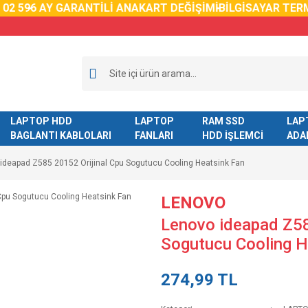
59
6 AY GARANTİLİ ANAKART DEĞİŞİMİ
BİLGİSAYAR TERMAL
LAPTOP HDD
LAPTOP
RAM SSD
LAP
BAGLANTI KABLOLARI
FANLARI
HDD İŞLEMCİ
ADA
ideapad Z585 20152 Orijinal Cpu Sogutucu Cooling Heatsink Fan
LENOVO
Lenovo ideapad Z58
Sogutucu Cooling H
274,99 TL