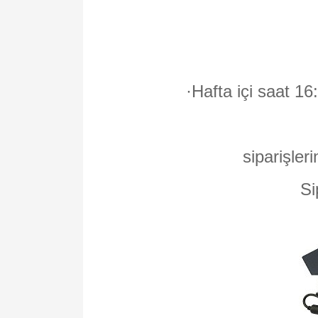
·
Hafta içi saat 16
siparişleri
Si