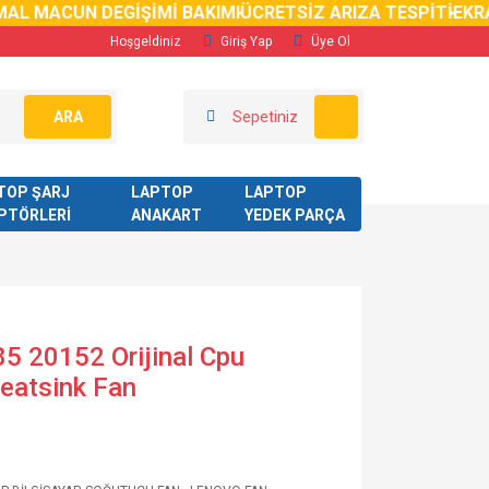
 MACUN DEGİŞİMİ BAKIMI
ÜCRETSİZ ARIZA TESPİTİ
EKRAN 
Hoşgeldiniz
Giriş Yap
Üye Ol
ARA
Sepetiniz
TOP ŞARJ
LAPTOP
LAPTOP
PTÖRLERİ
ANAKART
YEDEK PARÇA
5 20152 Orijinal Cpu
eatsink Fan