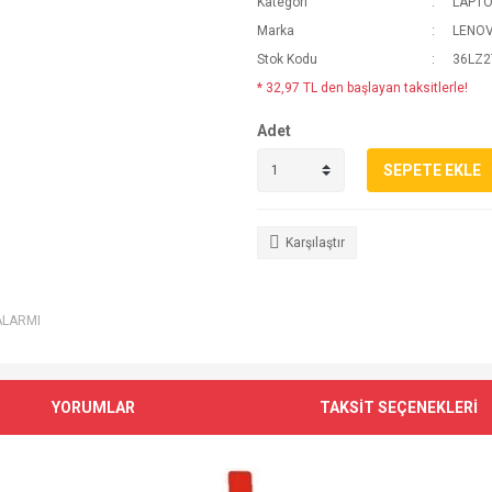
Kategori
LAPTO
Marka
LENO
Stok Kodu
36LZ2
* 32,97 TL den başlayan taksitlerle!
Adet
SEPETE EKLE
Karşılaştır
ALARMI
YORUMLAR
TAKSİT SEÇENEKLERİ