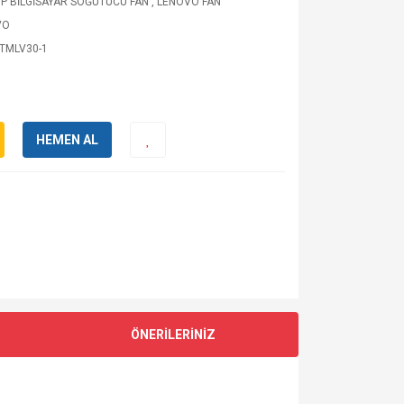
P BİLGİSAYAR SOĞUTUCU FAN
,
LENOVO FAN
VO
TMLV30-1
HEMEN AL
ÖNERİLERİNİZ