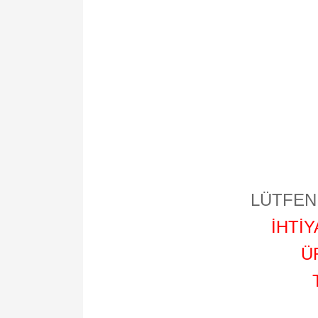
LÜTFEN 
İHTİ
Ü