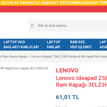
02 59
6 AY GARANTİLİ ANAKART DEĞİŞİMİ
BİLGİSAYAR TERM
LAPTOP HDD
LAPTOP
RAM SSD
LAP
BAGLANTI KABLOLARI
FANLARI
HDD İŞLEMCİ
ADA
dd Ram Servis Kapağı
Lenovo Ideapad Z580 Z585 Notebook Alt Kapak Ram Kap
LENOVO
Lenovo Ideapad Z5
Ram Kapağı 3ELZ3
61,01 TL