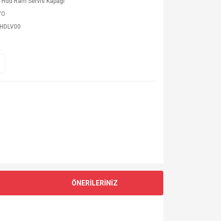
 Hdd Ram Servis Kapağı
VO
HDLV00
ÖNERİLERİNİZ