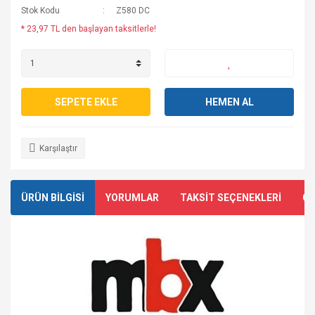
Stok Kodu
Z580 DC
* 23,97 TL den başlayan taksitlerle!
SEPETE EKLE
HEMEN AL
Karşılaştır
ÜRÜN BİLGİSİ
YORUMLAR
TAKSİT SEÇENEKLERİ
ÖN