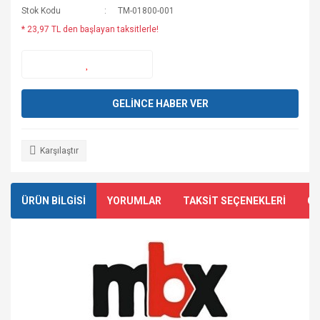
Stok Kodu
TM-01800-001
* 23,97 TL den başlayan taksitlerle!
GELİNCE HABER VER
Karşılaştır
ÜRÜN BİLGİSİ
YORUMLAR
TAKSİT SEÇENEKLERİ
ÖN