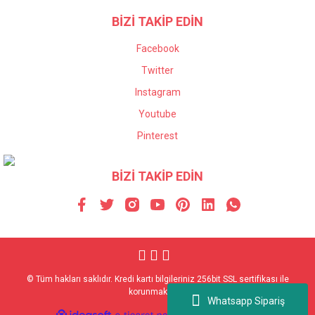
BİZİ TAKİP EDİN
Facebook
Twitter
Instagram
Youtube
Pinterest
BİZİ TAKİP EDİN
© Tüm hakları saklıdır. Kredi kartı bilgileriniz 256bit SSL sertifikası ile
korunmaktadır.
Whatsapp Sipariş
ile
ideasoft