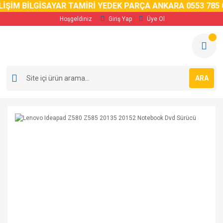
İŞİM BİLGİSAYAR TAMİRİ YEDEK PARÇA ANKARA 0553 785 0
Hoşgeldiniz
Giriş Yap
Üye Ol
ARA