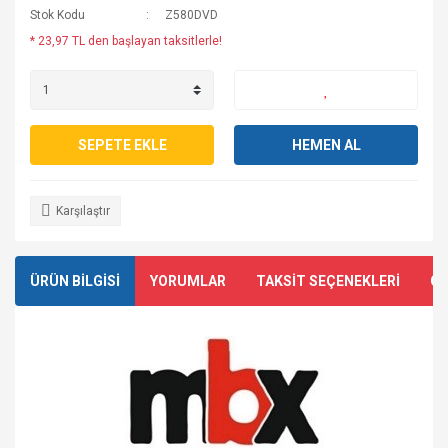
Stok Kodu
Z580DVD
* 23,97 TL den başlayan taksitlerle!
SEPETE EKLE
HEMEN AL
Karşılaştır
ÜRÜN BİLGİSİ
YORUMLAR
TAKSİT SEÇENEKLERİ
ÖN