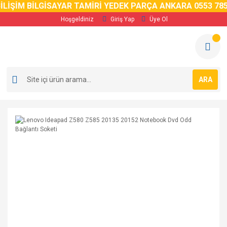
LİŞİM BİLGİSAYAR TAMİRİ YEDEK PARÇA ANKARA 0553 785 
Hoşgeldiniz
Giriş Yap
Üye Ol
ARA