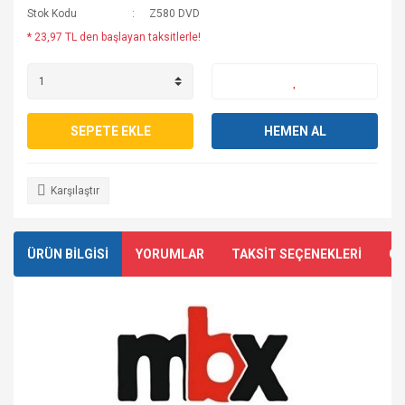
Stok Kodu
Z580 DVD
* 23,97 TL den başlayan taksitlerle!
SEPETE EKLE
HEMEN AL
Karşılaştır
ÜRÜN BİLGİSİ
YORUMLAR
TAKSİT SEÇENEKLERİ
ÖN