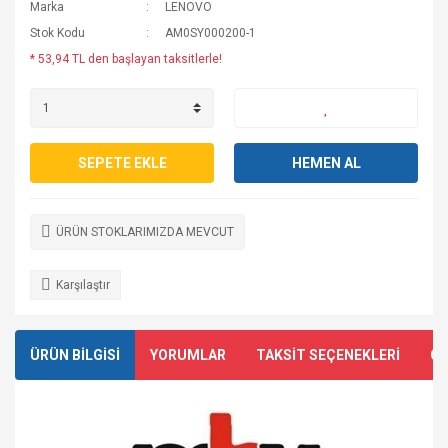
Marka
LENOVO
Stok Kodu
AM0SY000200-1
* 53,94 TL den başlayan taksitlerle!
SEPETE EKLE
HEMEN AL
ÜRÜN STOKLARIMIZDA MEVCUT
Karşılaştır
ÜRÜN BİLGİSİ
YORUMLAR
TAKSİT SEÇENEKLERİ
ÖN