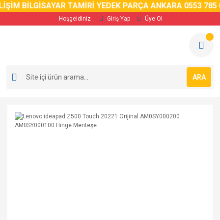
İM BİLGİSAYAR TAMİRİ YEDEK PARÇA ANKARA 0553 785 02 
Hoşgeldiniz
Giriş Yap
Üye Ol
ARA