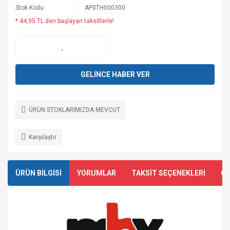
Stok Kodu
AP0TH000300
* 44,95 TL den başlayan taksitlerle!
GELİNCE HABER VER
ÜRÜN STOKLARIMIZDA MEVCUT
Karşılaştır
ÜRÜN BİLGİSİ
YORUMLAR
TAKSİT SEÇENEKLERİ
ÖN