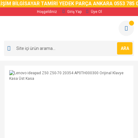
İM BİLGİSAYAR TAMİRİ YEDEK PARÇA ANKARA 0553 785 02 
Hoşgeldiniz
Giriş Yap
Üye Ol
ARA