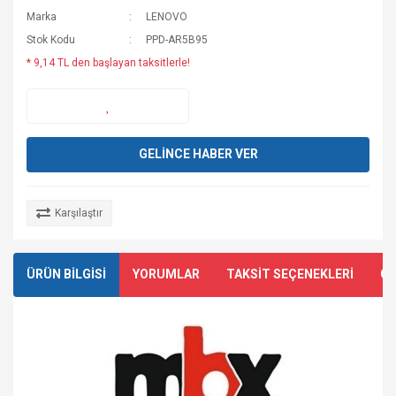
Marka
LENOVO
Stok Kodu
PPD-AR5B95
* 9,14 TL den başlayan taksitlerle!
GELİNCE HABER VER
Karşılaştır
ÜRÜN BİLGİSİ
YORUMLAR
TAKSİT SEÇENEKLERİ
ÖN