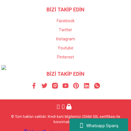
BİZİ TAKİP EDİN
Facebook
Twitter
Instagram
Youtube
Pinterest
BİZİ TAKİP EDİN
© Tüm hakları saklıdır. Kredi kartı bilgileriniz 256bit SSL sertifikası ile
korunmaktadır.
Whatsapp Sipariş