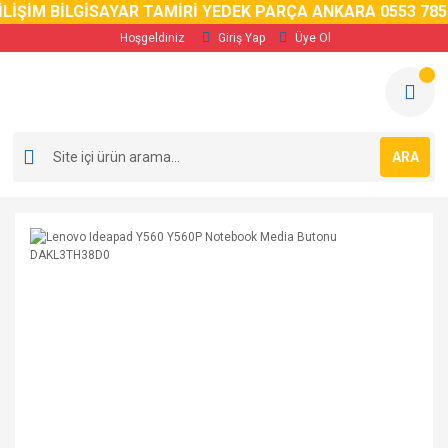
LİŞİM BİLGİSAYAR TAMİRİ YEDEK PARÇA ANKARA 0553 785 
Hoşgeldiniz
Giriş Yap
Üye Ol
ARA