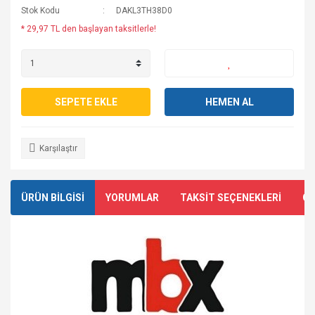
Stok Kodu
DAKL3TH38D0
* 29,97 TL den başlayan taksitlerle!
SEPETE EKLE
HEMEN AL
Karşılaştır
ÜRÜN BİLGİSİ
YORUMLAR
TAKSİT SEÇENEKLERİ
ÖN