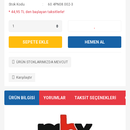
Stok Kodu
60.4PN08.002-3
* 44,95 TL den başlayan taksitlerle!
SEPETE EKLE
HEMEN AL
ÜRÜN STOKLARIMIZDA MEVCUT
Karşılaştır
ÜRÜN BİLGİSİ
YORUMLAR
TAKSİT SEÇENEKLERİ
ÖN