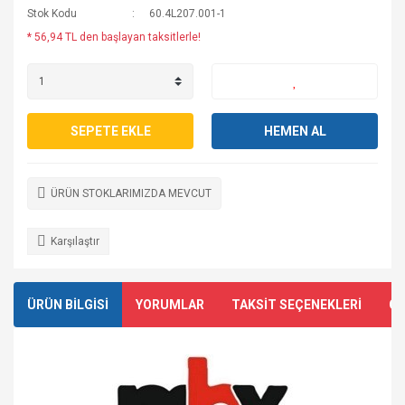
Stok Kodu
60.4L207.001-1
* 56,94 TL den başlayan taksitlerle!
SEPETE EKLE
HEMEN AL
ÜRÜN STOKLARIMIZDA MEVCUT
Karşılaştır
ÜRÜN BİLGİSİ
YORUMLAR
TAKSİT SEÇENEKLERİ
ÖN