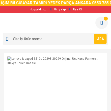
İM BİLGİSAYAR TAMİRİ YEDEK PARÇA ANKARA 0553 785 02 
Hoşgeldiniz
Giriş Yap
Üye Ol
ARA