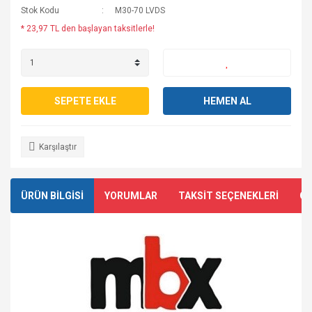
Stok Kodu
M30-70 LVDS
* 23,97 TL den başlayan taksitlerle!
SEPETE EKLE
HEMEN AL
Karşılaştır
ÜRÜN BİLGİSİ
YORUMLAR
TAKSİT SEÇENEKLERİ
ÖN