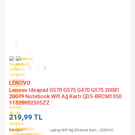
LENOVO
Lenovo Ideapad G570 G575 G470 G575 20081
20079 Notebook Wifi Ağ Kartı QDS-BRCM1050
11S20002505ZZ
219,99 TL
Kategori
Laptop Wifi Ağ Ethernet Kartı
,
LENOVO