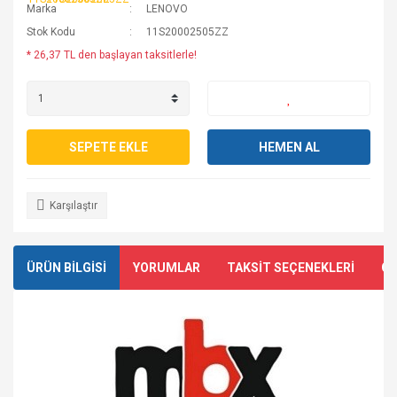
Marka
LENOVO
Stok Kodu
11S20002505ZZ
* 26,37 TL den başlayan taksitlerle!
SEPETE EKLE
HEMEN AL
Karşılaştır
ÜRÜN BİLGİSİ
YORUMLAR
TAKSİT SEÇENEKLERİ
ÖN