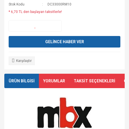
Stok Kodu
DC33000RM10
* 6,70 TL den başlayan taksitlerle!
GELİNCE HABER VER
Karşılaştır
ÜRÜN BİLGİSİ
YORUMLAR
TAKSİT SEÇENEKLERİ
ÖN