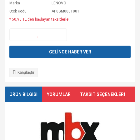
Marka
LENOVO
Stok Kodu
AP0GM0001001
* 50,95 TL den başlayan taksitlerle!
GELİNCE HABER VER
Karşılaştır
ÜRÜN BİLGİSİ
YORUMLAR
TAKSİT SEÇENEKLERİ
ÖN