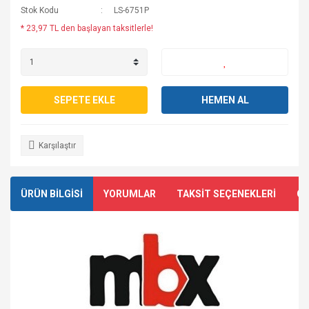
Stok Kodu
LS-6751P
* 23,97 TL den başlayan taksitlerle!
SEPETE EKLE
HEMEN AL
Karşılaştır
ÜRÜN BİLGİSİ
YORUMLAR
TAKSİT SEÇENEKLERİ
ÖN