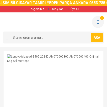
İM BİLGİSAYAR TAMİRİ YEDEK PARÇA ANKARA 0553 785 02 
Hoşgeldiniz
Giriş Yap
Üye Ol
ARA