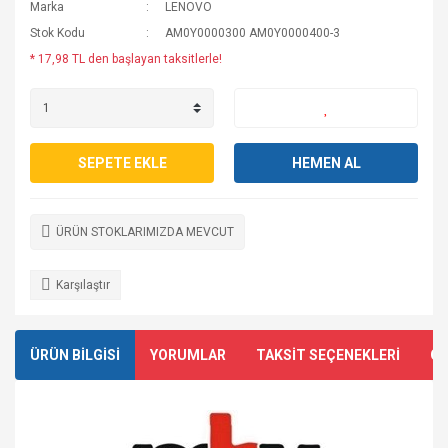
Marka
LENOVO
Stok Kodu
AM0Y0000300 AM0Y0000400-3
* 17,98 TL den başlayan taksitlerle!
SEPETE EKLE
HEMEN AL
ÜRÜN STOKLARIMIZDA MEVCUT
Karşılaştır
ÜRÜN BİLGİSİ
YORUMLAR
TAKSİT SEÇENEKLERİ
ÖN