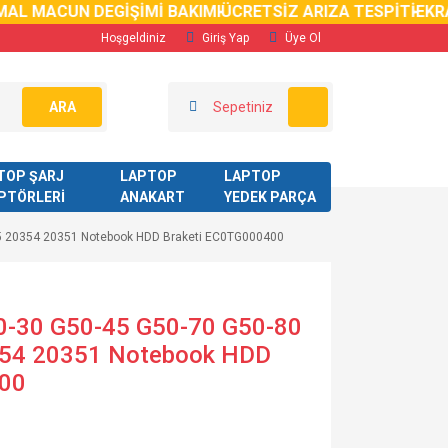
AL MACUN DEGİŞİMİ BAKIMI
ÜCRETSİZ ARIZA TESPİTİ
EKRA
Hoşgeldiniz
Giriş Yap
Üye Ol
ARA
Sepetiniz
TOP ŞARJ
LAPTOP
LAPTOP
PTÖRLERİ
ANAKART
YEDEK PARÇA
75 20354 20351 Notebook HDD Braketi EC0TG000400
0-30 G50-45 G50-70 G50-80
354 20351 Notebook HDD
400