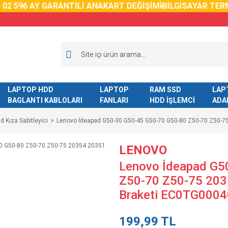
2 59
6 AY GARANTİLİ ANAKART DEĞİŞİMİ
BİLGİSAYAR TERM
LAPTOP HDD
LAPTOP
RAM SSD
LAP
BAGLANTI KABLOLARI
FANLARI
HDD İŞLEMCİ
ADA
d Kıza Sabitleyici
Lenovo İdeapad G50-30 G50-45 G50-70 G50-80 Z50-70 Z50-
LENOVO
Lenovo İdeapad G5
Z50-70 Z50-75 20
Braketi EC0TG000
199,99 TL