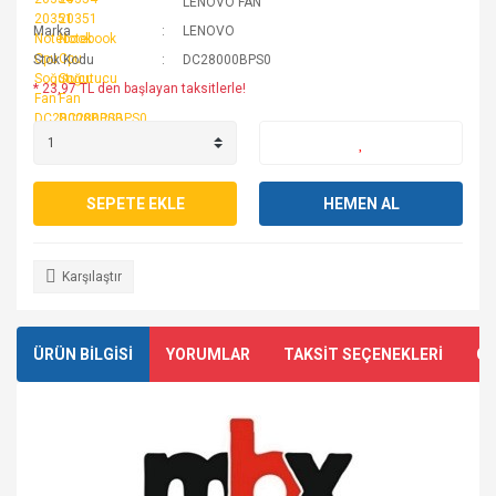
LENOVO FAN
Marka
LENOVO
Stok Kodu
DC28000BPS0
* 23,97 TL den başlayan taksitlerle!
SEPETE EKLE
HEMEN AL
Karşılaştır
ÜRÜN BİLGİSİ
YORUMLAR
TAKSİT SEÇENEKLERİ
ÖN