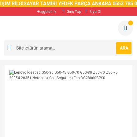
İM BİLGİSAYAR TAMİRİ YEDEK PARÇA ANKARA 0553 785 02 
Hoşgeldiniz
Giriş Yap
Üye Ol
ARA