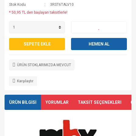
Stok Kodu
3RST6TALV10
* 50,95 TL den başlayan taksitlerle!
SEPETE EKLE
HEMEN AL
ÜRÜN STOKLARIMIZDA MEVCUT
Karşılaştır
ÜRÜN BİLGİSİ
YORUMLAR
TAKSİT SEÇENEKLERİ
ÖN