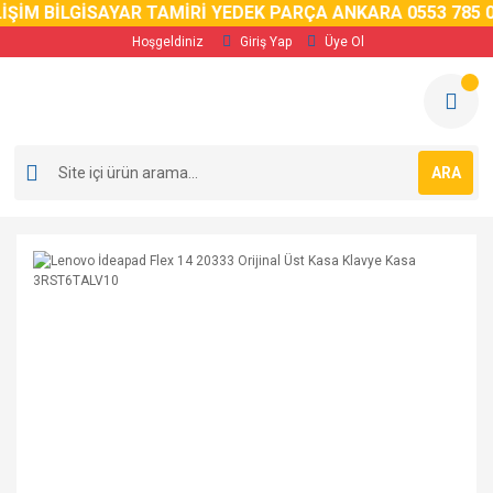
İM BİLGİSAYAR TAMİRİ YEDEK PARÇA ANKARA 0553 785 02 
Hoşgeldiniz
Giriş Yap
Üye Ol
ARA