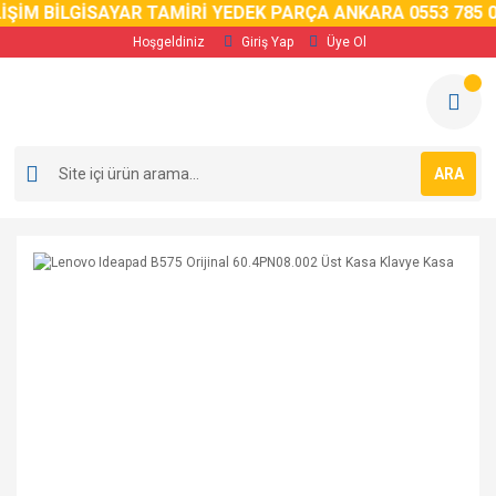
İM BİLGİSAYAR TAMİRİ YEDEK PARÇA ANKARA 0553 785 02 
Hoşgeldiniz
Giriş Yap
Üye Ol
ARA