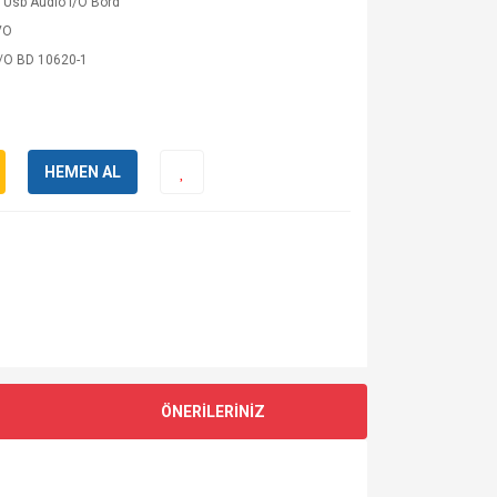
 Usb Audio I/O Bord
VO
I/O BD 10620-1
HEMEN AL
ÖNERİLERİNİZ