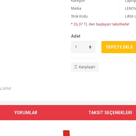
Kategori
Laptop
Marka
LENO
Stok Kodu
LA56 
* 26,37 TL den başlayan taksitlerle!
Adet
SEPETE EKLE
Karşılaştır
ALARMI
YORUMLAR
TAKSİT SEÇENEKLERİ