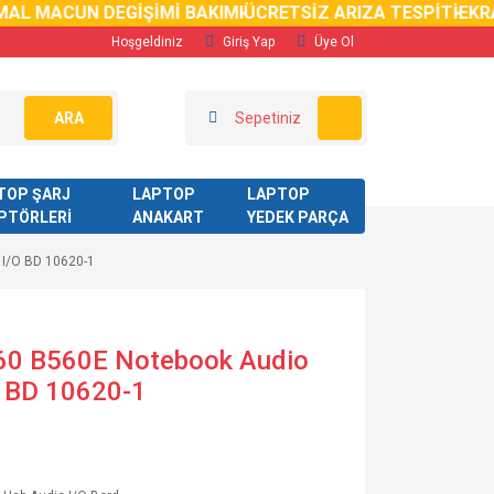
AL MACUN DEGİŞİMİ BAKIMI
ÜCRETSİZ ARIZA TESPİTİ
EKRA
Hoşgeldiniz
Giriş Yap
Üye Ol
ARA
Sepetiniz
TOP ŞARJ
LAPTOP
LAPTOP
PTÖRLERİ
ANAKART
YEDEK PARÇA
 I/O BD 10620-1
60 B560E Notebook Audio
O BD 10620-1