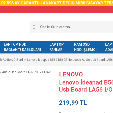
2 59
6 AY GARANTİLİ ANAKART DEĞİŞİMİ
BİLGİSAYAR TERM
LAPTOP HDD
LAPTOP
RAM SSD
LAP
BAGLANTI KABLOLARI
FANLARI
HDD İŞLEMCİ
ADA
b Audio I/O Bord
Lenovo İdeapad B560 B560E Notebook Audio Usb Board LA56
LENOVO
Lenovo İdeapad B5
Usb Board LA56 I/
219,99 TL