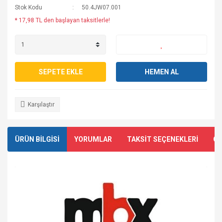
Stok Kodu
50.4JW07.001
* 17,98 TL den başlayan taksitlerle!
SEPETE EKLE
HEMEN AL
Karşılaştır
ÜRÜN BİLGİSİ
YORUMLAR
TAKSİT SEÇENEKLERİ
ÖN