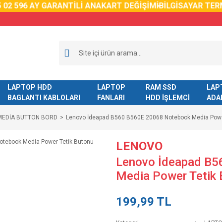
02 59
6 AY GARANTİLİ ANAKART DEĞİŞİMİ
BİLGİSAYAR TERM
LAPTOP HDD
LAPTOP
RAM SSD
LAP
BAGLANTI KABLOLARI
FANLARI
HDD İŞLEMCİ
ADA
MEDİA BUTTON BORD
Lenovo İdeapad B560 B560E 20068 Notebook Media Pow
LENOVO
Lenovo İdeapad B5
Media Power Tetik
199,99 TL