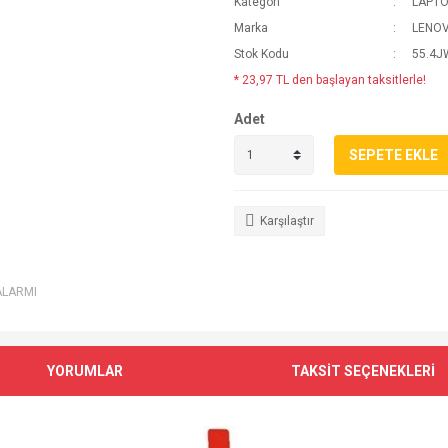
Kategori
LAPTO
Marka
LENO
Stok Kodu
55.4J
* 23,97 TL den başlayan taksitlerle!
Adet
SEPETE EKLE
Karşılaştır
ALARMI
YORUMLAR
TAKSİT SEÇENEKLERİ