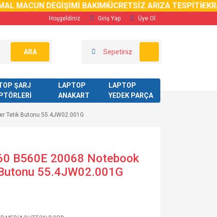
AL MACUN DEGİŞİMİ BAKIMI
ÜCRETSİZ ARIZA TESPİTİ
EKRA
Hoşgeldiniz
Giriş Yap
Üye Ol
ARA
Sepetiniz
TOP ŞARJ
LAPTOP
LAPTOP
PTÖRLERİ
ANAKART
YEDEK PARÇA
er Tetik Butonu 55.4JW02.001G
60 B560E 20068 Notebook
 Butonu 55.4JW02.001G