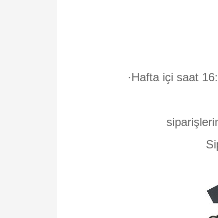
·
Hafta içi saat 16
siparişleri
Si