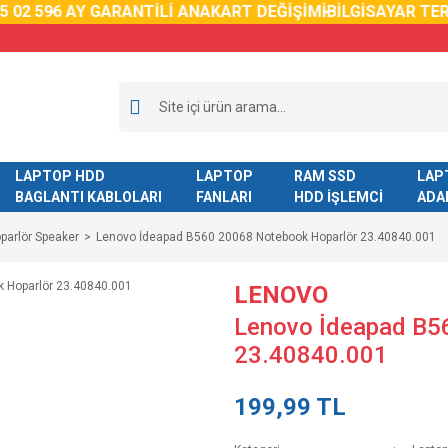
02 59
6 AY GARANTİLİ ANAKART DEĞİŞİMİ
BİLGİSAYAR TERM
LAPTOP HDD
LAPTOP
RAM SSD
LAP
BAGLANTI KABLOLARI
FANLARI
HDD İŞLEMCİ
ADA
parlör Speaker
Lenovo İdeapad B560 20068 Notebook Hoparlör 23.40840.001
LENOVO
Lenovo İdeapad B5
23.40840.001
199,99 TL