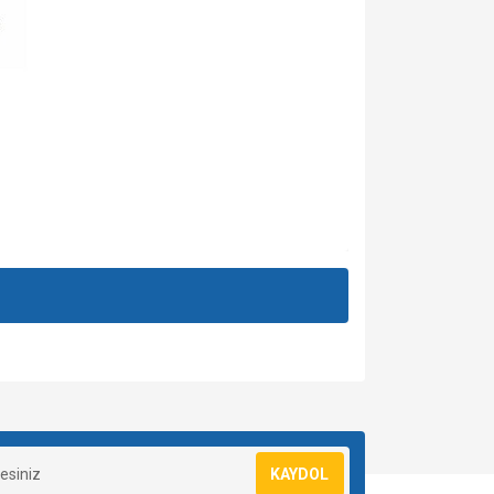
ımıza iletebilirsiniz.
za iletebilirsiniz.
KAYDOL