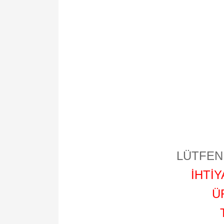
LÜTFEN 
İHTİ
Ü