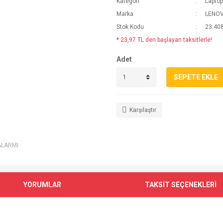
Kategori
Laptop
Marka
LENO
Stok Kodu
23.40
* 23,97 TL den başlayan taksitlerle!
Adet
SEPETE EKLE
Karşılaştır
ALARMI
YORUMLAR
TAKSİT SEÇENEKLERİ