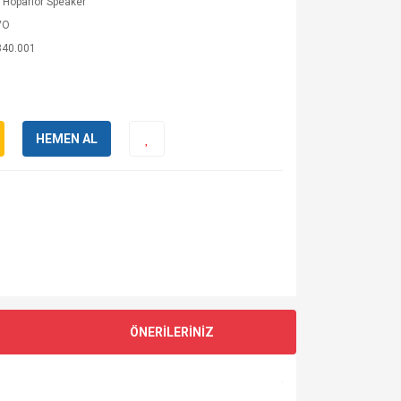
 Hoparlör Speaker
VO
840.001
HEMEN AL
ÖNERİLERİNİZ