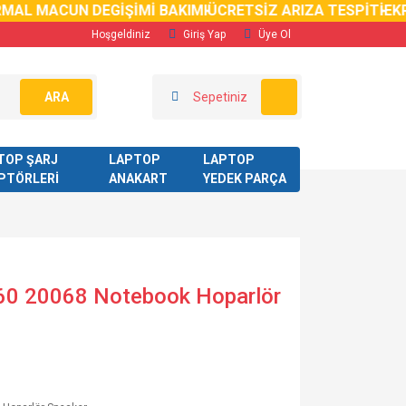
AL MACUN DEGİŞİMİ BAKIMI
ÜCRETSİZ ARIZA TESPİTİ
EKRA
Hoşgeldiniz
Giriş Yap
Üye Ol
ARA
Sepetiniz
TOP ŞARJ
LAPTOP
LAPTOP
PTÖRLERİ
ANAKART
YEDEK PARÇA
60 20068 Notebook Hoparlör