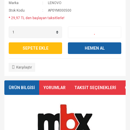
Marka
LENOVO
Stok Kodu
AP0YM000500
* 29,97 TL den başlayan taksitlerle!
SEPETE EKLE
HEMEN AL
Karşılaştır
ÜRÜN BİLGİSİ
YORUMLAR
TAKSİT SEÇENEKLERİ
ÖN