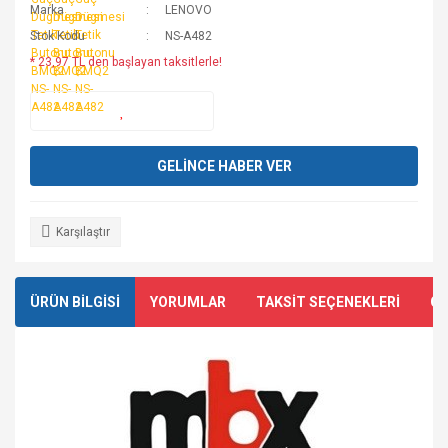
Marka
LENOVO
Stok Kodu
NS-A482
* 23,97 TL den başlayan taksitlerle!
GELİNCE HABER VER
Karşılaştır
ÜRÜN BİLGİSİ
YORUMLAR
TAKSİT SEÇENEKLERİ
ÖN