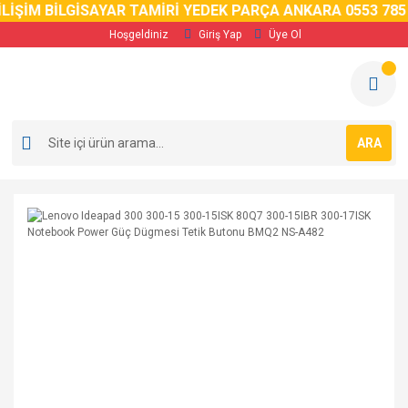
LİŞİM BİLGİSAYAR TAMİRİ YEDEK PARÇA ANKARA 0553 785 
Hoşgeldiniz
Giriş Yap
Üye Ol
ARA