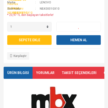
Marka
LENOVO
Stok Kodu
NBX0001GX10
* 23,97 TL den başlayan taksitlerle!
SEPETE EKLE
HEMEN AL
Karşılaştır
ÜRÜN BİLGİSİ
YORUMLAR
TAKSİT SEÇENEKLERİ
ÖN