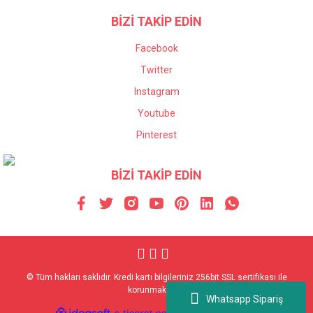
BİZİ TAKİP EDİN
Facebook
Twitter
Instagram
Youtube
Pinterest
BİZİ TAKİP EDİN
© Tüm hakları saklıdır. Kredi kartı bilgileriniz 256bit SSL sertifikası ile
korunmaktadır.
Whatsapp Sipariş