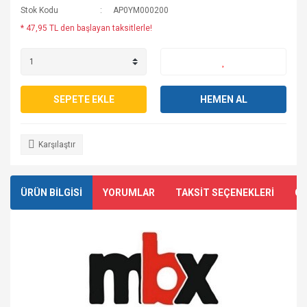
Stok Kodu
AP0YM000200
* 47,95 TL den başlayan taksitlerle!
SEPETE EKLE
HEMEN AL
Karşılaştır
ÜRÜN BİLGİSİ
YORUMLAR
TAKSİT SEÇENEKLERİ
ÖN