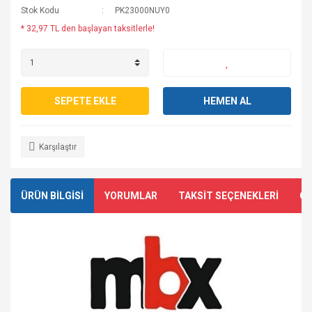
Stok Kodu
PK23000NUY0
* 32,97 TL den başlayan taksitlerle!
SEPETE EKLE
HEMEN AL
Karşılaştır
ÜRÜN BİLGİSİ
YORUMLAR
TAKSİT SEÇENEKLERİ
ÖN