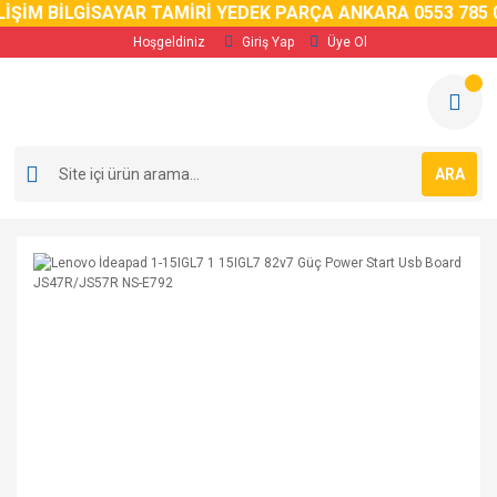
İM BİLGİSAYAR TAMİRİ YEDEK PARÇA ANKARA 0553 785 02 
Hoşgeldiniz
Giriş Yap
Üye Ol
ARA