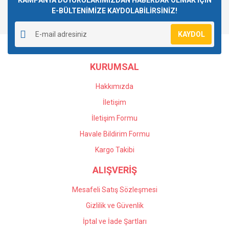
KAMPANYA DUYURULARIMIZDAN HABERDAR OLMAK İÇİN
E-BÜLTENİMİZE KAYDOLABİLİRSİNİZ!
Yorum Yaz
Ürün resmi kalitesiz, bozuk veya görüntülenemiyor.
KAYDOL
Ürün açıklamasında eksik bilgiler bulunuyor.
Ürün bilgilerinde hatalar bulunuyor.
KURUMSAL
Ürün fiyatı diğer sitelerden daha pahalı.
Bu ürüne benzer farklı alternatifler olmalı.
Hakkımızda
İletişim
İletişim Formu
Havale Bildirim Formu
Gönder
Kargo Takibi
ALIŞVERİŞ
Mesafeli Satış Sözleşmesi
Gizlilik ve Güvenlik
İptal ve İade Şartları