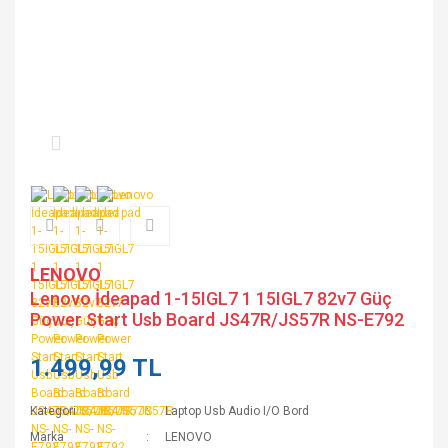
LENOVO
Lenovo İdeapad 1-15IGL7 1 15IGL7 82v7 Güç
Power Start Usb Board JS47R/JS57R NS-E792
1.499,99 TL
Kategori
Laptop Usb Audio I/O Bord
Marka
LENOVO