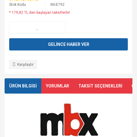
Stok Kodu
NS-E792
* 179,82 TL den başlayan taksitlerle!
GELİNCE HABER VER
Karşılaştır
ÜRÜN BİLGİSİ
YORUMLAR
TAKSİT SEÇENEKLERİ
ÖN
​