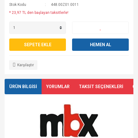
Stok Kodu
448.00Z01.0011
* 23,97 TL den başlayan taksitlerle!
SEPETE EKLE
HEMEN AL
Karşılaştır
ÜRÜN BİLGİSİ
YORUMLAR
TAKSİT SEÇENEKLERİ
ÖN