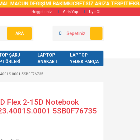
AL MACUN DEGİŞİMİ BAKIMI
ÜCRETSİZ ARIZA TESPİTİ
EKRA
Hoşgeldiniz
Giriş Yap
Üye Ol
ARA
Sepetiniz
TOP ŞARJ
LAPTOP
LAPTOP
PTÖRLERİ
ANAKART
YEDEK PARÇA
23.4001S.0001 5SB0F76735
5D Flex 2-15D Notebook
023.4001S.0001 5SB0F76735