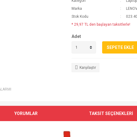
Kategori
Laptop
Marka
LENO
Stok Kodu
023.4
* 29,97 TL den başlayan taksitlerle!
Adet
SEPETE EKLE
Karşılaştır
ALARMI
YORUMLAR
TAKSİT SEÇENEKLERİ