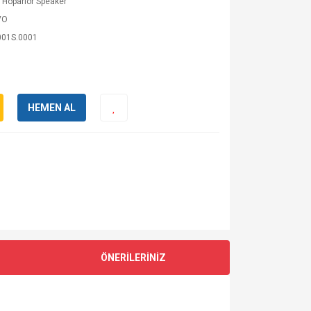
 Hoparlör Speaker
VO
001S.0001
HEMEN AL
ÖNERİLERİNİZ