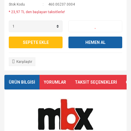
Stok Kodu
460.00Z07.0004
* 23,97 TL den başlayan taksitlerle!
SEPETE EKLE
HEMEN AL
Karşılaştır
ÜRÜN BİLGİSİ
YORUMLAR
TAKSİT SEÇENEKLERİ
ÖN