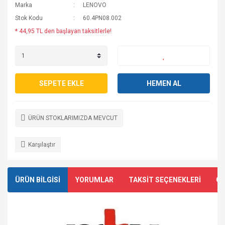
Marka
LENOVO
Stok Kodu
60.4PN08.002
* 44,95 TL den başlayan taksitlerle!
SEPETE EKLE
HEMEN AL
ÜRÜN STOKLARIMIZDA MEVCUT
Karşılaştır
ÜRÜN BİLGİSİ
YORUMLAR
TAKSİT SEÇENEKLERİ
ÖN