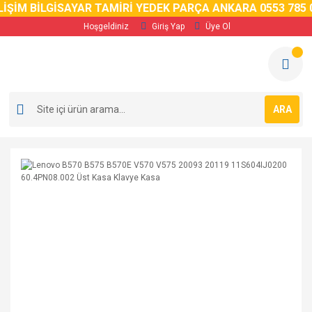
İM BİLGİSAYAR TAMİRİ YEDEK PARÇA ANKARA 0553 785 02 
Hoşgeldiniz
Giriş Yap
Üye Ol
ARA