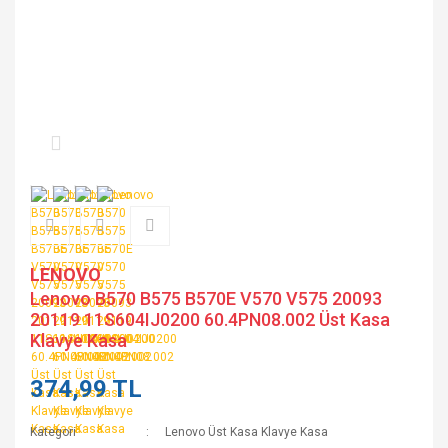
LENOVO
Lenovo B570 B575 B570E V570 V575 20093
20119 11S604IJ0200 60.4PN08.002 Üst Kasa
Klavye Kasa
374,99 TL
Kategori
Lenovo Üst Kasa Klavye Kasa