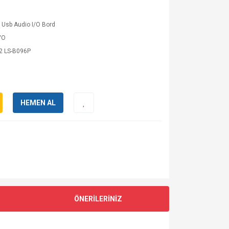
 Usb Audio I/O Bord
VO
 LS-B096P
HEMEN AL
ÖNERİLERİNİZ