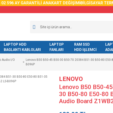
2 59
6 AY GARANTİLİ ANAKART DEĞİŞİMİ
BİLGİSAYAR TERM
LAPTOP HDD
LAPTOP
RAM SSD
LAP
BAGLANTI KABLOLARI
FANLARI
HDD İŞLEMCİ
ADA
b Audio I/O
Lenovo B50 B50-45 B50-30 B50-70 20384 B51-30 B50-80 E50-
B096P
LENOVO
Lenovo B50 B50-45
30 B50-80 E50-80 
Audio Board Z1WB