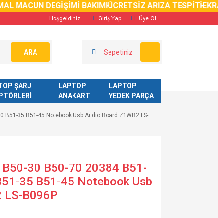
AL MACUN DEGİŞİMİ BAKIMI
ÜCRETSİZ ARIZA TESPİTİ
EKRA
Hoşgeldiniz
Giriş Yap
Üye Ol
ARA
Sepetiniz
TOP ŞARJ
LAPTOP
LAPTOP
PTÖRLERİ
ANAKART
YEDEK PARÇA
80 B51-35 B51-45 Notebook Usb Audio Board Z1WB2 LS-
 B50-30 B50-70 20384 B51-
B51-35 B51-45 Notebook Usb
2 LS-B096P