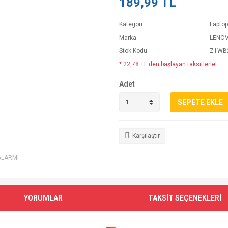
189,99 TL
Kategori
Laptop
Marka
LENO
Stok Kodu
Z1WB2
* 22,78 TL den başlayan taksitlerle!
Adet
SEPETE EKLE
Karşılaştır
ALARMI
YORUMLAR
TAKSİT SEÇENEKLERİ