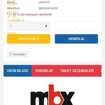
Marka
LENOVO
Stok Kodu
NBX0001KQ00
* 11,99 TL den başlayan taksitlerle!
SEPETE EKLE
HEMEN AL
Karşılaştır
ÜRÜN BİLGİSİ
YORUMLAR
TAKSİT SEÇENEKLERİ
ÖN