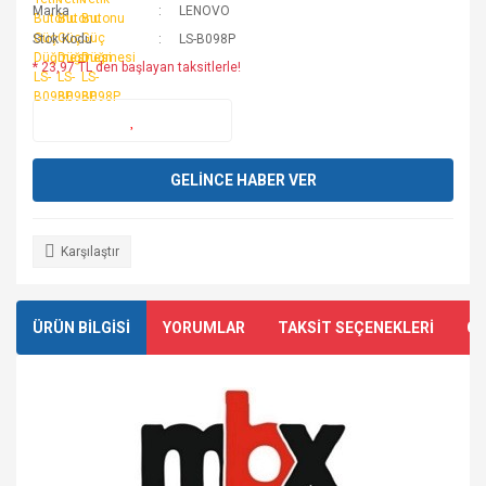
Marka
LENOVO
Stok Kodu
LS-B098P
* 23,97 TL den başlayan taksitlerle!
GELİNCE HABER VER
Karşılaştır
ÜRÜN BİLGİSİ
YORUMLAR
TAKSİT SEÇENEKLERİ
ÖN