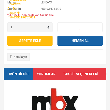
Marka
LENOVO
Stok Kodu
450.03N01.0001
* 47,95 TL den başlayan taksitlerle!
SEPETE EKLE
HEMEN AL
Karşılaştır
ÜRÜN BİLGİSİ
YORUMLAR
TAKSİT SEÇENEKLERİ
ÖN