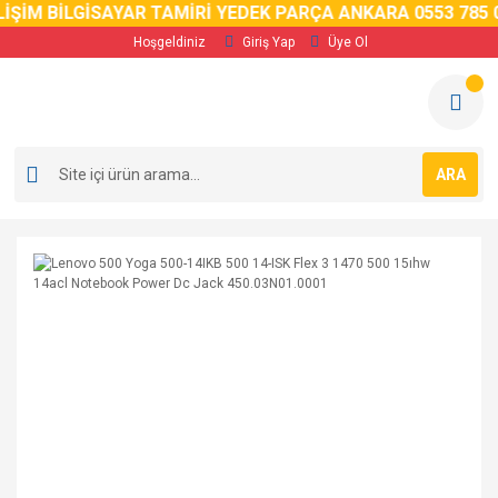
İM BİLGİSAYAR TAMİRİ YEDEK PARÇA ANKARA 0553 785 02 
Hoşgeldiniz
Giriş Yap
Üye Ol
ARA