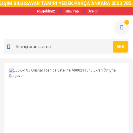
İM BİLGİSAYAR TAMİRİ YEDEK PARÇA ANKARA 0553 785 02 
Hoşgeldiniz
Giriş Yap
Üye Ol
ARA