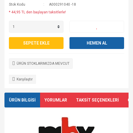
Stok Kodu
A000291040 -18
* 44,95 TL den başlayan taksitlerle!
SEPETE EKLE
HEMEN AL
ÜRÜN STOKLARIMIZDA MEVCUT
Karşılaştır
ÜRÜN BİLGİSİ
YORUMLAR
TAKSİT SEÇENEKLERİ
ÖN