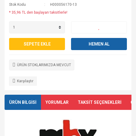
Stok Kodu
H000056170-13
* 35,96 TL den başlayan taksitlerle!
SEPETE EKLE
HEMEN AL
ÜRÜN STOKLARIMIZDA MEVCUT
Karşılaştır
ÜRÜN BİLGİSİ
YORUMLAR
TAKSİT SEÇENEKLERİ
ÖN