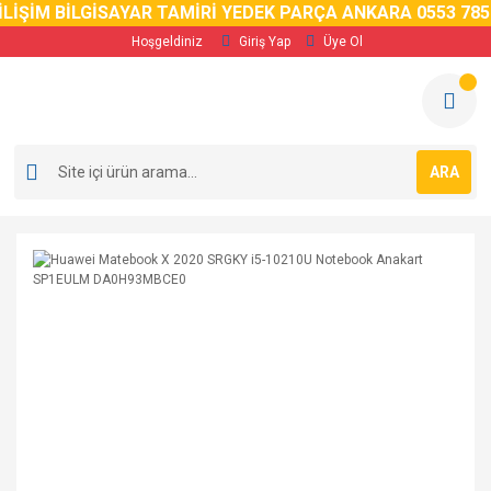
LİŞİM BİLGİSAYAR TAMİRİ YEDEK PARÇA ANKARA 0553 785 
Hoşgeldiniz
Giriş Yap
Üye Ol
ARA