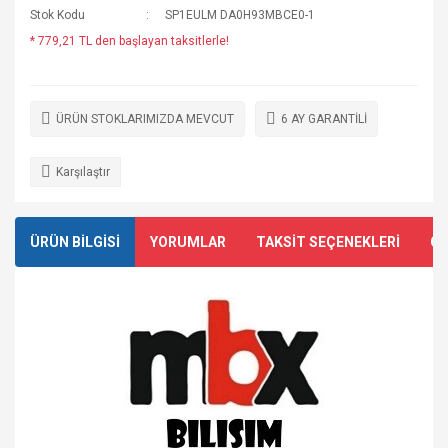
Stok Kodu
SP1EULM DA0H93MBCE0-1
* 779,21 TL den başlayan taksitlerle!
ÜRÜN STOKLARIMIZDA MEVCUT
6 AY GARANTİLİ
Karşılaştır
ÜRÜN BİLGİSİ
YORUMLAR
TAKSİT SEÇENEKLERİ
ÖN