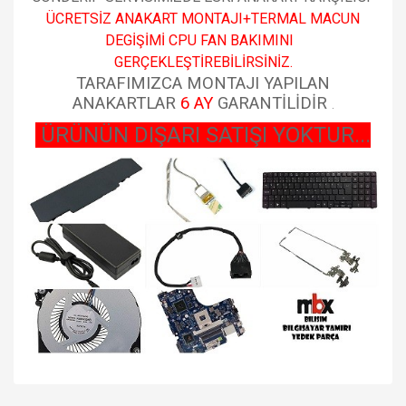
ÜCRETSİZ ANAKART MONTAJI+TERMAL MACUN
DEGİŞİMİ CPU FAN BAKIMINI
GERÇEKLEŞTİREBİLİRSİNİZ.
TARAFIMIZCA MONTAJI YAPILAN
ANAKARTLAR
6 AY
GARANTİLİDİR
.
ÜRÜNÜN DIŞARI SATIŞI YOKTUR...
Bu ürünün fiyat bilgisi, resim, ürün açıklamalarında ve diğer
konularda yetersiz gördüğünüz noktaları öneri formunu
Bu ürüne ilk yorumu siz yapın!