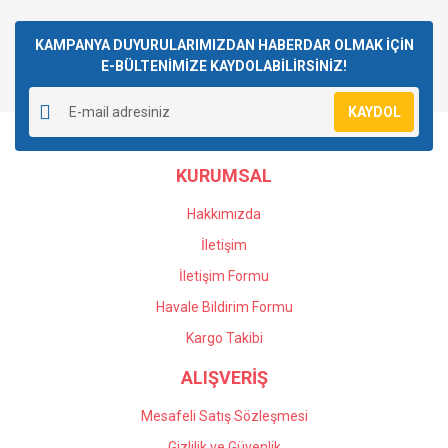
kullanarak tarafımıza iletebilirsiniz.
Görüş ve önerileriniz için teşekkür ederiz.
KAMPANYA DUYURULARIMIZDAN HABERDAR OLMAK İÇİN
Yorum Yaz
E-BÜLTENİMİZE KAYDOLABİLİRSİNİZ!
Ürün resmi kalitesiz, bozuk veya görüntülenemiyor.
Ürün açıklamasında eksik bilgiler bulunuyor.
KAYDOL
Ürün bilgilerinde hatalar bulunuyor.
Ürün fiyatı diğer sitelerden daha pahalı.
KURUMSAL
Bu ürüne benzer farklı alternatifler olmalı.
Hakkımızda
İletişim
İletişim Formu
Havale Bildirim Formu
Gönder
Kargo Takibi
ALIŞVERİŞ
Mesafeli Satış Sözleşmesi
Gizlilik ve Güvenlik