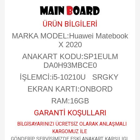
ÜRÜN BİLGİLERİ
MARKA MODEL:Huawei Matebook
X 2020
ANAKART KODU:SP1EULM
DA0H93MBCE0
İŞLEMCİ:i5-10210U SRGKY
EKRAN KARTI:ONBORD
RAM:16GB
GARANTİ KOŞULLARI
BİLGİSAYARINIZI ÜCRETSİZ OLARAK ANLAŞMALI
KARGOMUZ İLE
GÖNDERİP SERVİSİMİZDE ESKİ ANAKART KARŞILIGI