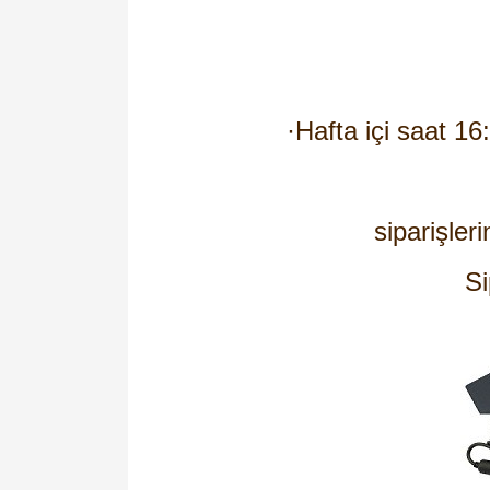
·
Hafta içi saat 16
siparişleri
Si