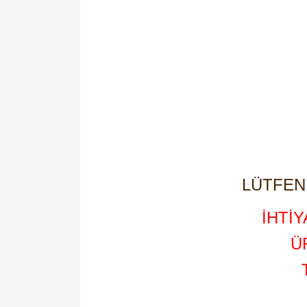
LÜTFEN 
İHTİ
Ü