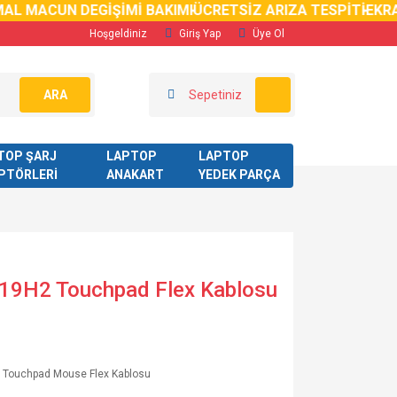
MACUN DEGİŞİMİ BAKIMI
ÜCRETSİZ ARIZA TESPİTİ
EKRAN K
Hoşgeldiniz
Giriş Yap
Üye Ol
ARA
Sepetiniz
TOP ŞARJ
LAPTOP
LAPTOP
PTÖRLERİ
ANAKART
YEDEK PARÇA
9H2 Touchpad Flex Kablosu
p Touchpad Mouse Flex Kablosu