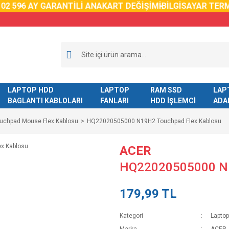
59
6 AY GARANTİLİ ANAKART DEĞİŞİMİ
BİLGİSAYAR TERMAL 
LAPTOP HDD
LAPTOP
RAM SSD
LAP
BAGLANTI KABLOLARI
FANLARI
HDD İŞLEMCİ
ADA
ouchpad Mouse Flex Kablosu
HQ22020505000 N19H2 Touchpad Flex Kablosu
ACER
HQ22020505000 N1
179,99 TL
Kategori
Lapto