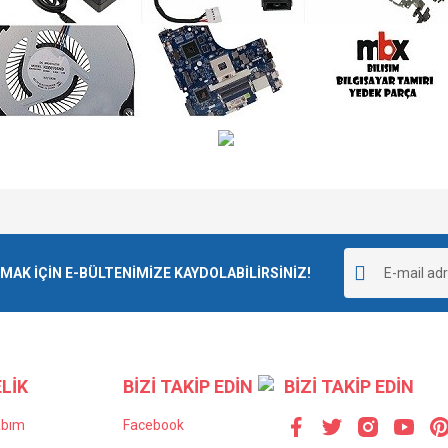
e diğer konularda yetersiz gördüğünüz noktaları öneri formunu kullanarak tarafımı
Bu ürüne ilk yorumu siz yapın!
r.
K İÇİN E-BÜLTENİMİZE KAYDOLABİLİRSİNİZ!
Yorum Yaz
LİK
BİZİ TAKİP EDİN
BİZİ TAKİP EDİN
abım
Facebook