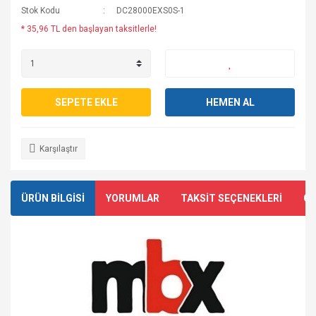
Stok Kodu
DC28000EXS0S-1
* 35,96 TL den başlayan taksitlerle!
SEPETE EKLE
HEMEN AL
Karşılaştır
ÜRÜN BİLGİSİ
YORUMLAR
TAKSİT SEÇENEKLERİ
ÖN