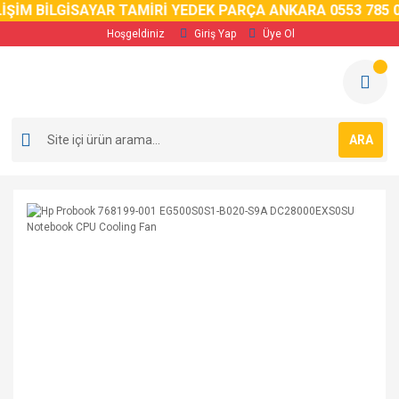
İM BİLGİSAYAR TAMİRİ YEDEK PARÇA ANKARA 0553 785 02 
Hoşgeldiniz
Giriş Yap
Üye Ol
ARA